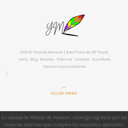
2026 © Yolanda Mariscal |
Bard Tema de
WP Royal
.
Inicio
Blog
Novelas
Sobre mí
Contacto
Suscríbete
Servicios para escritores
VOLVER ARRIBA
En calidad de Afiliado de Amazon, obtengo ingresos por las
compras adscritas que cumplen los requisitos aplicables.