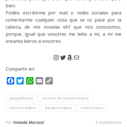
bien.
Podéis escribirme por mail o redes sociales para
comentarme cualquier cosa que se os pase por la
cabeza, de mis novelas eh? que nos conocemos,
porque, igual que vosotres me leéis a mí, a mí me
encanta leeros a vosotres.
Compartir en:
Facebook
Twitter
WhatsApp
Email
Copy
Link
autopublicada
escritora de romance lesbico
escritora lesbica
literatura lesbica
novela lesbica
Por
Yolanda Mariscal
5 Comentarios