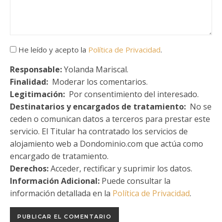
He leído y acepto la
Política de Privacidad
.
Responsable:
Yolanda Mariscal.
Finalidad:
Moderar los comentarios.
Legitimación:
Por consentimiento del interesado.
Destinatarios y encargados de tratamiento:
No se
ceden o comunican datos a terceros para prestar este
servicio. El Titular ha contratado los servicios de
alojamiento web a Dondominio.com que actúa como
encargado de tratamiento.
Derechos:
Acceder, rectificar y suprimir los datos.
Información Adicional:
Puede consultar la
información detallada en la
Política de Privacidad
.