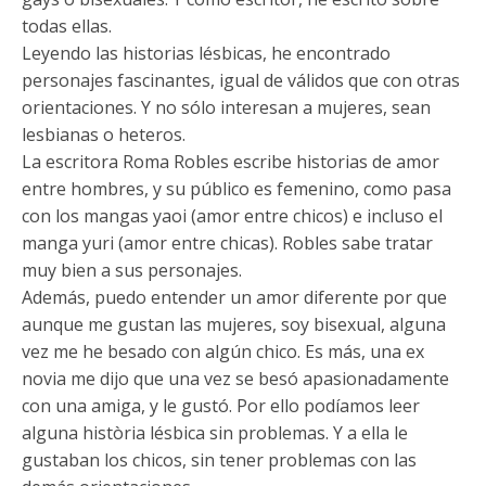
todas ellas.
Leyendo las historias lésbicas, he encontrado
personajes fascinantes, igual de válidos que con otras
orientaciones. Y no sólo interesan a mujeres, sean
lesbianas o heteros.
La escritora Roma Robles escribe historias de amor
entre hombres, y su público es femenino, como pasa
con los mangas yaoi (amor entre chicos) e incluso el
manga yuri (amor entre chicas). Robles sabe tratar
muy bien a sus personajes.
Además, puedo entender un amor diferente por que
aunque me gustan las mujeres, soy bisexual, alguna
vez me he besado con algún chico. Es más, una ex
novia me dijo que una vez se besó apasionadamente
con una amiga, y le gustó. Por ello podíamos leer
alguna història lésbica sin problemas. Y a ella le
gustaban los chicos, sin tener problemas con las