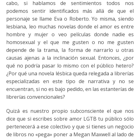
cabo, si hablamos de sentimientos todos nos
podemos sentir identificados más allá de que el
personaje se llame Eva o Roberto. Yo misma, siendo
lesbiana, leo muchas novelas donde el amor es entre
hombre y mujer o veo películas donde nadie es
homosexual y el que me gusten o no me gusten
depende de la trama, la forma de narrarlo u otras
causas ajenas a la inclinación sexual. Entonces, ¿por
qué no podría pasar lo mismo con el público hetero?
¿Por qué una novela lésbica queda relegada a librerías
especializadas en este tipo de narrativa y no se
encuentran, si no es bajo pedido, en las estanterías de
librerías convencionales?
Quizá es nuestro propio subconsciente el que nos
dice que si escribes sobre amor LGTB tu público sólo
pertenecerá a ese colectivo y que si tienes un negocio
de libros no «pega» poner a Megan Maxwell al lado de