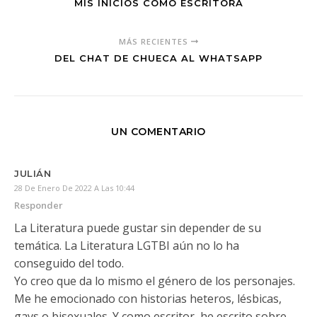
MIS INICIOS COMO ESCRITORA
MÁS RECIENTES
DEL CHAT DE CHUECA AL WHATSAPP
UN COMENTARIO
JULIÁN
28 De Enero De 2022 A Las 10:44
Responder
La Literatura puede gustar sin depender de su
temática. La Literatura LGTBI aún no lo ha
conseguido del todo.
Yo creo que da lo mismo el género de los personajes.
Me he emocionado con historias heteros, lésbicas,
gays o bisexuales. Y como escritor, he escrito sobre