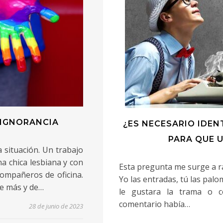
IGNORANCIA
¿ES NECESARIO IDEN
PARA QUE 
a situación. Un trabajo
a chica lesbiana y con
Esta pregunta me surge a ra
compañeros de oficina.
Yo las entradas, tú las palo
te más y de…
le gustara la trama o c
comentario había…
28 de junio de 2023