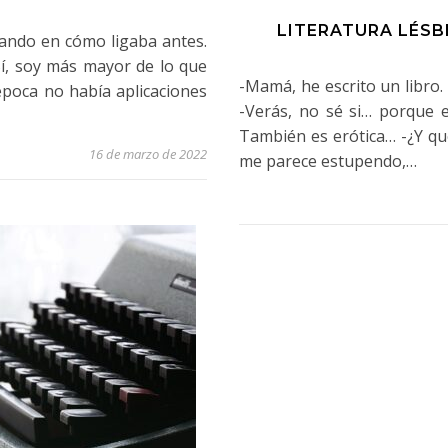
LITERATURA LÉSB
ando en cómo ligaba antes.
Sí, soy más mayor de lo que
-Mamá, he escrito un libro. 
época no había aplicaciones
-Verás, no sé si… porque 
También es erótica… -¿Y q
16 de marzo de 2022
me parece estupendo,…