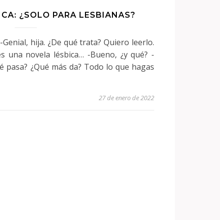
ICA: ¿SOLO PARA LESBIANAS?
-Genial, hija. ¿De qué trata? Quiero leerlo.
es una novela lésbica… -Bueno, ¿y qué? -
ué pasa? ¿Qué más da? Todo lo que hagas
27 de enero de 2022